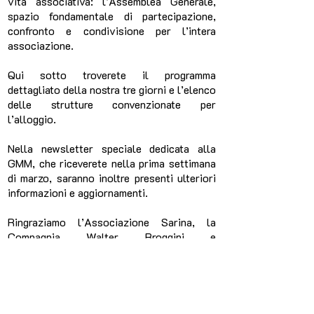
vita associativa: l’Assemblea Generale,
spazio fondamentale di partecipazione,
confronto e condivisione per l’intera
associazione.
Qui sotto troverete il programma
dettagliato della nostra tre giorni e l’elenco
delle strutture convenzionate per
l’alloggio.
Nella newsletter speciale dedicata alla
GMM, che riceverete nella prima settimana
di marzo, saranno inoltre presenti ulteriori
informazioni e aggiornamenti.
Ringraziamo l’Associazione Sarina, la
Compagnia Walter Broggini e
l’Associazione L’Arca di Noe per la
disponibilità e la cura con cui stanno
lavorando alla buona riuscita della nostra
GMM.