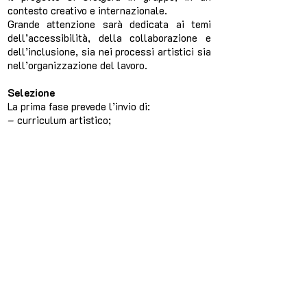
contesto creativo e internazionale.
Grande attenzione sarà dedicata ai temi
dell’accessibilità, della collaborazione e
dell’inclusione, sia nei processi artistici sia
nell’organizzazione del lavoro.
Selezione
La prima fase prevede l’invio di:
– curriculum artistico;
– e/o materiali che raccontino il proprio
lavoro (video, showreel, link, siti,
WeTransfer, Dropbox, ecc.).
La seconda fase, riservata alle persone
selezionate, si svolgerà in presenza il 4 e 5
marzo 2026 a Milano, sotto forma di
workshop (orari indicativi 10–12 e 14–16,
adattabili alle esigenze del gruppo).
Contatti
Per esigenze di accessibilità, informazioni e
invio dei materiali:
candidature@artevoxteatro.it