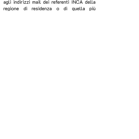
agli indirizzi mail dei referenti INCA della
regione di residenza o di quella più
prossima, specificando il tipo di
prestazione pensionistica o
socioassistenziale per le quali si richiede
l’assistenza del Patronato.
Gli indirizzi di contatto andranno richiesti
via mail all’indirizzo
unimatesoreria@gmail.com
, specificando il
proprio nome o quello della struttura
associata a UNIMA e quale patronato INCA
si vuole contattare tra i sei disponibili.
Attenzione
: è importante sottolineare che,
pur prevedendo il protocollo d’accordo una
“tempistica dedicata”, questo non significa
che i tempi di risposta alle singole richieste
saranno immediati! Il personale INCA non
sarà ovviamente a disposizione solo degli
associati UNIMA e quindi, care socie e soci,
ci saranno comunque dei tempi di attesa,