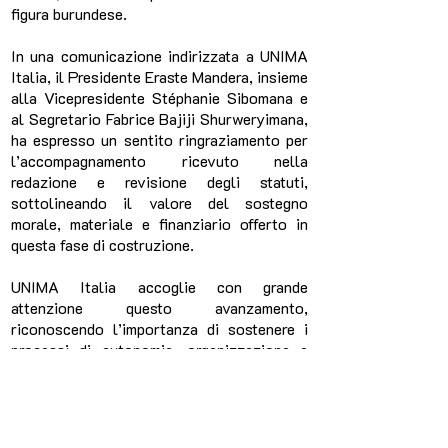
figura burundese.
In una comunicazione indirizzata a UNIMA
Italia, il Presidente Eraste Mandera, insieme
alla Vicepresidente Stéphanie Sibomana e
al Segretario Fabrice Bajiji Shurweryimana,
ha espresso un sentito ringraziamento per
l’accompagnamento ricevuto nella
redazione e revisione degli statuti,
sottolineando il valore del sostegno
morale, materiale e finanziario offerto in
questa fase di costruzione.
UNIMA Italia accoglie con grande
attenzione questo avanzamento,
riconoscendo l’importanza di sostenere i
processi di autonomia, organizzazione e
riconoscimento dei centri nazionali, in
particolare nei contesti in cui il teatro di
figura rappresenta uno strumento di
crescita artistica, culturale e comunitaria.