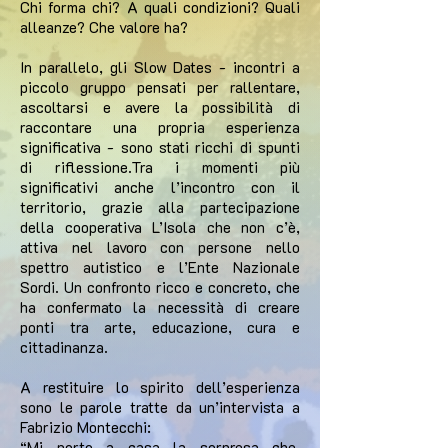
Chi forma chi? A quali condizioni? Quali
alleanze? Che valore ha?
In parallelo, gli Slow Dates - incontri a
piccolo gruppo pensati per rallentare,
ascoltarsi e avere la possibilità di
raccontare una propria esperienza
significativa - sono stati ricchi di spunti
di riflessione.Tra i momenti più
significativi anche l’incontro con il
territorio, grazie alla partecipazione
della cooperativa L’Isola che non c’è,
attiva nel lavoro con persone nello
spettro autistico e l’Ente Nazionale
Sordi. Un confronto ricco e concreto, che
ha confermato la necessità di creare
ponti tra arte, educazione, cura e
cittadinanza.
A restituire lo spirito dell’esperienza
sono le parole tratte da un’intervista a
Fabrizio Montecchi:
“Mi porto a casa la sorpresa che,