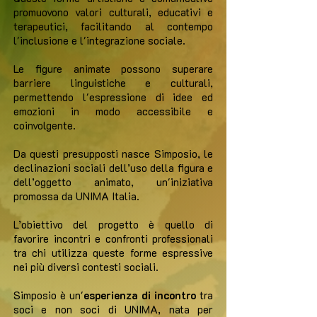
promuovono valori culturali, educativi e
terapeutici, facilitando al contempo
l'inclusione e l'integrazione sociale.
Le figure animate possono superare
barriere linguistiche e culturali,
permettendo l'espressione di idee ed
emozioni in modo accessibile e
coinvolgente.
Da questi presupposti nasce Simposio, le
declinazioni sociali dell’uso della figura e
dell’oggetto animato, un'iniziativa
promossa da UNIMA Italia.
L’obiettivo del progetto è quello di
favorire incontri e confronti professionali
tra chi utilizza queste forme espressive
nei più diversi contesti sociali.
Simposio è un'
esperienza di incontro
tra
soci e non soci di UNIMA, nata per