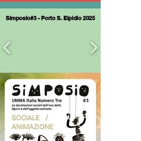
Simposio#3 - Porto S. Elpidio 2025
Simposio#3 - Porto S. Elpidio 2025