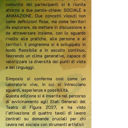
comunità dei partecipanti si è riunita
attorno a due parole-chiave: SOCIALE e
ANIMAZIONE. Due concetti vissuti non
come definizioni fisse, ma come territori
da esplorare, da mettere in discussione e
da attraversare insieme, con lo sguardo
rivolto alle pratiche, alle persone e ai
territori. Il programma si è sviluppato in
modo flessibile e in ascolto continuo,
favorendo un clima generativo, capace di
valorizzare la diversità dei punti di vista
e dei linguaggi.
Simposio si conferma così come un
laboratorio vivo, in cui si intrecciano
sguardi, esperienze e possibilità.
Questa edizione si è inserita nel percorso
di avvicinamento agli Stati Generali del
Teatro di Figura 2027, e ha visto
l’attivazione di quattro tavoli di lavoro
centrati su domande cruciali per chi
lavora nel sociale con strumenti artistici: