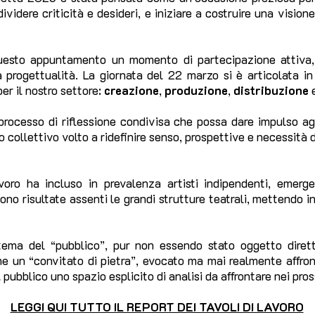
videre criticità e desideri, e iniziare a costruire una visione
questo appuntamento un momento di partecipazione attiva,
a progettualità. La giornata del 22 marzo si è articolata in
r il nostro settore:
creazione
,
produzione
,
distribuzione
 processo di riflessione condivisa che possa dare impulso ag
ollettivo volto a ridefinire senso, prospettive e necessità del
avoro ha incluso in prevalenza artisti indipendenti, emerg
ono risultate assenti le grandi strutture teatrali, mettendo 
 tema del “pubblico”, pur non essendo stato oggetto dirett
me un “convitato di pietra”, evocato ma mai realmente affro
l pubblico uno spazio esplicito di analisi da affrontare nei pros
LEGGI QUI TUTTO IL REPORT DEI TAVOLI DI LAVORO