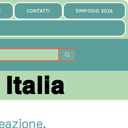
I
CONTATTI
SIMPOSIO 2026
talia
talia
reazione,