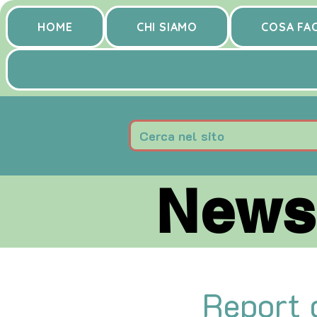
HOME
CHI SIAMO
COSA FA
News 
News 
Report d