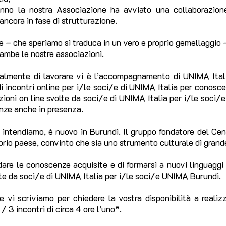
anno la nostra Associazione ha avviato una collaborazi
ncora in fase di strutturazione.
e – che speriamo si traduca in un vero e proprio gemellaggio -
rambe le nostre associazioni.
izialmente di lavorare vi è l’accompagnamento di UNIMA Ital
 incontri online per i/le soci/e di UNIMA Italia per conosce
zioni on line svolte da soci/e di UNIMA Italia per i/le soci/e
enze anche in presenza.
 lo intendiamo, è nuovo in Burundi. Il gruppo fondatore del 
prio paese, convinto che sia uno strumento culturale di grand
are le conoscenze acquisite e di formarsi a nuovi linguaggi d
lte da soci/e di UNIMA Italia per i/le soci/e UNIMA Burundi.
 vi scriviamo per chiedere la vostra disponibilità a realizz
 / 3 incontri di circa 4 ore l’uno*.