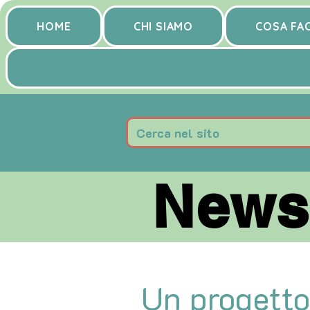
HOME
CHI SIAMO
COSA FA
News 
News 
Un progetto 