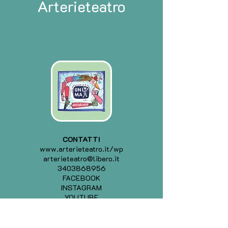
Arterieteatro
CONTATTI
www.arterieteatro.it/wp
arterieteatro@libero.it
3403868956
FACEBOOK
INSTAGRAM
YOUTUBE
PRECEDENTE