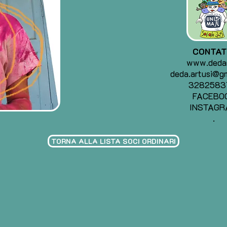
CONTAT
www.dedar
deda.artusi@g
3282583
FACEBO
INSTAGR
.
TORNA ALLA LISTA SOCI ORDINARI