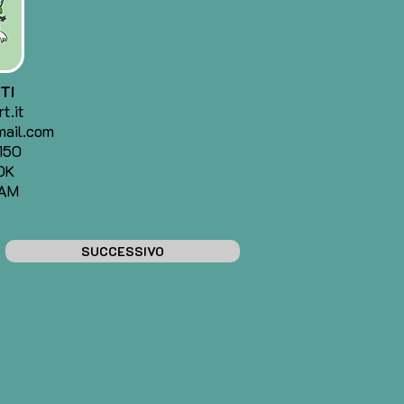
TI
t.it
mail.com
150
OK
AM
SUCCESSIVO