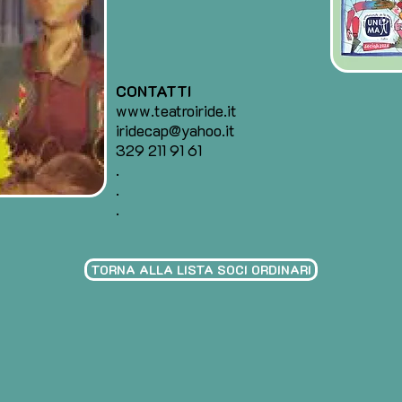
CONTATTI
www.teatroiride.it
iridecap@yahoo.it
329 211 91 61
.
.
.
TORNA ALLA LISTA SOCI ORDINARI