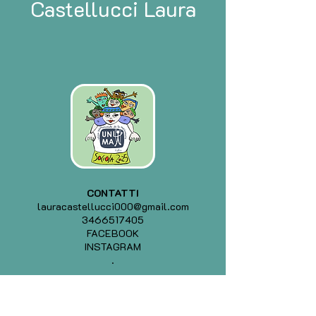
Castellucci Laura
CONTATTI
lauracastellucci000@gmail.com
3466517405
FACEBOOK
INSTAGRAM
.
.
PRECEDENTE