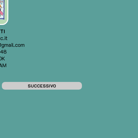
TI
.it
i@gmail.com
348
OK
AM
SUCCESSIVO