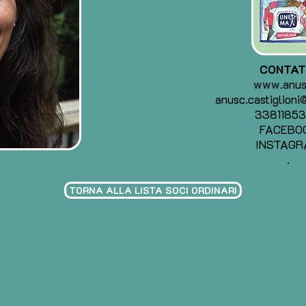
CONTAT
www.anusc
anusc.castiglion
3381185
FACEBO
INSTAGR
.
TORNA ALLA LISTA SOCI ORDINARI