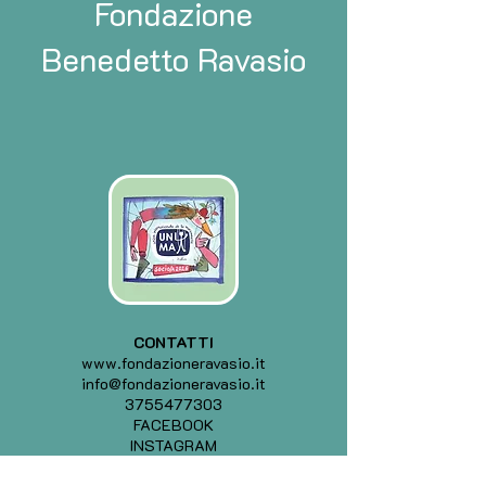
Fondazione
Benedetto Ravasio
CONTATTI
www.fondazioneravasio.it
info@fondazioneravasio.it
3755477303
FACEBOOK
INSTAGRAM
.