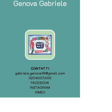
Genova Gabriele
CONTATTI
gabriele.genova18@gmail.com
3204037695
FACEBOOK
INSTAGRAM
VIMEO
.
PRECEDENTE