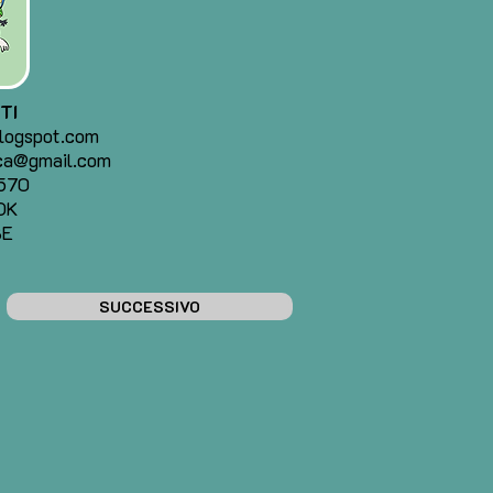
TI
logspot.com
ca@gmail.com
570
OK
BE
SUCCESSIVO