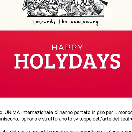
 di UNIMA Internazionale ci hanno portato in giro per il mondo
uniscono, ispirano e strutturano lo sviluppo dell'arte del teatr
ata del nostro mandato mentre intraprendiamo il viaggio verso