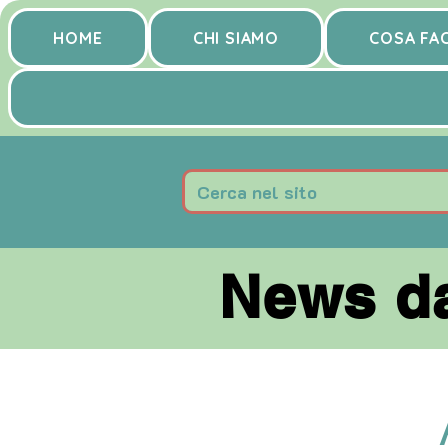
HOME
CHI SIAMO
COSA FA
News da
News da