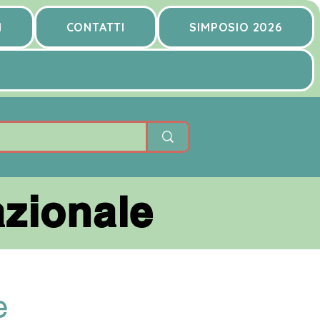
I
CONTATTI
SIMPOSIO 2026
zionale
zionale
e