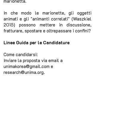
marionetta.
In che modo le marionette, gli oggetti
animati e gli "animanti correlati" (Waszkiel
2015) possono mettere in discussione,
fratturare, spostare e oltrepassare i confini?
Linee Guida per le Candidature
Come candidarsi:
Inviare la proposta via email a
unimakorea@gmail.com
e
research@unima.org
.
Lingue: Coreano e Inglese
Formati:
Articoli accademici formali o presentazioni
di pratiche artistiche
Durata: 20 minuti
Per maggiori dettagli sul tema e i criteri di