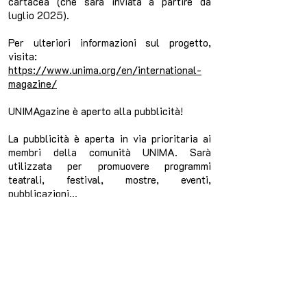
cartacea (che sarà inviata a partire da
luglio 2025).
Per ulteriori informazioni sul progetto,
visita:
https://www.unima.org/en/international-
magazine/
UNIMAgazine è aperto alla pubblicità!
La pubblicità è aperta in via prioritaria ai
membri della comunità UNIMA. Sarà
utilizzata per promuovere programmi
teatrali, festival, mostre, eventi,
pubblicazioni...
PREZZI
Per promuovere l'equità, il costo degli spazi
pubblicitari è categorizzato in base al
Reddito Nazionale Lordo (RNL) pro capite
dei paesi, in relazione alle fasce definite
negli statuti UNIMA per le quote