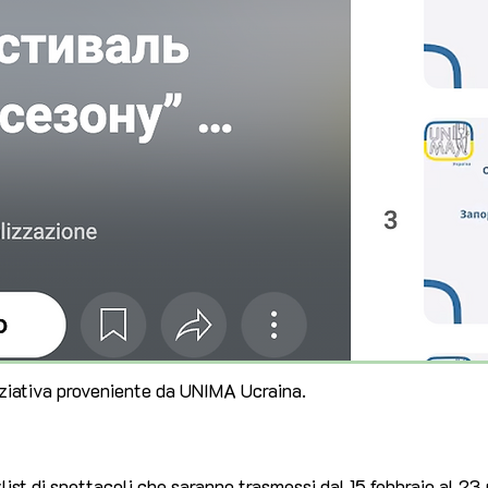
iziativa proveniente da UNIMA Ucraina.
list di spettacoli che saranno trasmessi dal 15 febbraio al 23