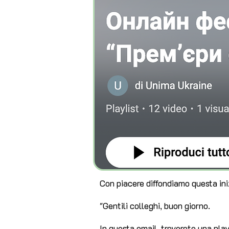
Con piacere diffondiamo questa in
"Gentili colleghi, buon giorno.
In questa email, troverete una play