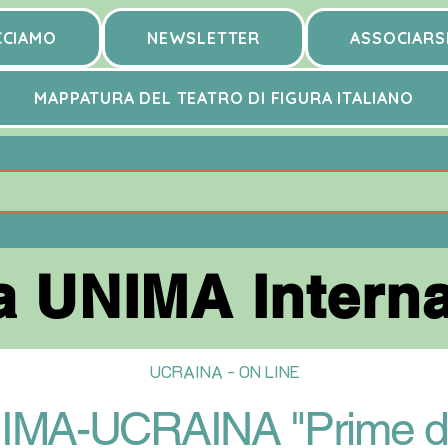
CCIAMO
NEWSLETTER
ASSOCIARS
MAPPATURA DEL TEATRO DI FIGURA ITALIANO
 UNIMA Interna
 UNIMA Interna
UCRAINA - ON LINE
UNIMA-UCRAINA "Prime de