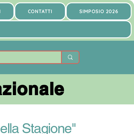
I
CONTATTI
SIMPOSIO 2026
zionale
zionale
lla Stagione"