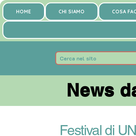
HOME
CHI SIAMO
COSA FA
News da
News da
Festival di 