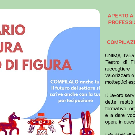
APERTO A 
PROFESSIO
COMPILAZI
UNIMA Italia
Teatro di Fi
raccogliere
valorizzare e
molteplici es
Il lavoro ser
delle realtà
formative, or
e a dare voce
opera in ques
I risultati di